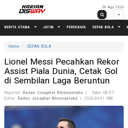
09 Agu 2026
BERITA UTAMA
JATIM
PERSEBAYA
SEPAK BOLA
Home
SEPAK BOLA
Lionel Messi Pecahkan Rekor
Assist Piala Dunia, Cetak Gol
di Sembilan Laga Beruntun
Reporter:
Raden Josaphat Bhismantaka
|
Rabu 08-07-
Editor:
Raden Josaphat Bhismantaka
|
2026,04:01 WIB