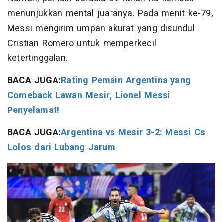
menunjukkan mental juaranya. Pada menit ke-79,
Messi mengirim umpan akurat yang disundul
Cristian Romero untuk memperkecil
ketertinggalan.
BACA JUGA:
Rating Pemain Argentina yang
Comeback Lawan Mesir, Lionel Messi
Penyelamat!
BACA JUGA:
Argentina vs Mesir 3-2: Messi Cs
Lolos dari Lubang Jarum