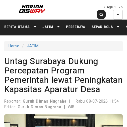
07 Agu 2026
BERITA UTAMA
JATIM
PERSEBAYA
SEPAK BOLA
Home
JATIM
Untag Surabaya Dukung
Percepatan Program
Pemerintah lewat Peningkatan
Kapasitas Aparatur Desa
Reporter:
Guruh Dimas Nugraha
|
Rabu 08-07-2026,11:54
Editor:
Guruh Dimas Nugraha
|
WIB