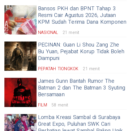
Bansos PKH dan BPNT Tahap 3
Resmi Cair Agustus 2026, Jutaan
KPM Sudah Terima Dana Komponen
NASIONAL
21 menit
PECINAN: Guan Li Shou Zang Zhe
Bu Yuan, Pejabat Korup Tidak Boleh
Diampuni
PEPATAH TIONGKOK
21 menit
James Gunn Bantah Rumor The
Batman 2 dan The Batman 3 Syuting
Bersamaan
FILM
58 menit
Lomba Kreasi Sambal di Surabaya
Great Expo, Puluhan SWK Cari
Perhatian lewat Sambal Paling Unik