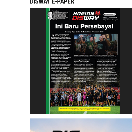
DISWAY E-PAPER
araro dan Honda Bikin Kubu
ik