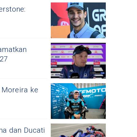
erstone:
lamatkan
027
 Moreira ke
a dan Ducati