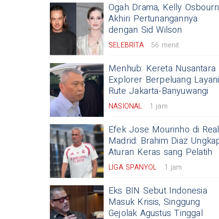
Ogah Drama, Kelly Osbour
Akhiri Pertunangannya
dengan Sid Wilson
SELEBRITA
56 menit
Menhub: Kereta Nusantara
Explorer Berpeluang Layan
Rute Jakarta-Banyuwangi
NASIONAL
1 jam
Efek Jose Mourinho di Rea
Madrid: Brahim Diaz Ungka
Aturan Keras sang Pelatih
LIGA SPANYOL
1 jam
Eks BIN Sebut Indonesia
Masuk Krisis, Singgung
Gejolak Agustus Tinggal