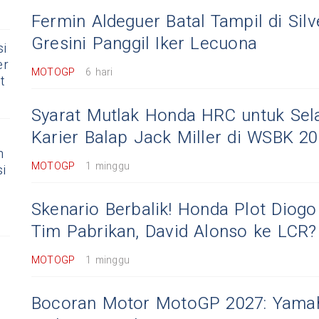
Fermin Aldeguer Batal Tampil di Silv
Gresini Panggil Iker Lecuona
si
er
MOTOGP
6 hari
t
Syarat Mutlak Honda HRC untuk Se
Karier Balap Jack Miller di WSBK 2
n
MOTOGP
1 minggu
i
Skenario Berbalik! Honda Plot Diogo
Tim Pabrikan, David Alonso ke LCR?
MOTOGP
1 minggu
Bocoran Motor MotoGP 2027: Yamah