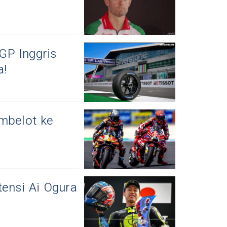
GP Inggris
a!
mbelot ke
tensi Ai Ogura