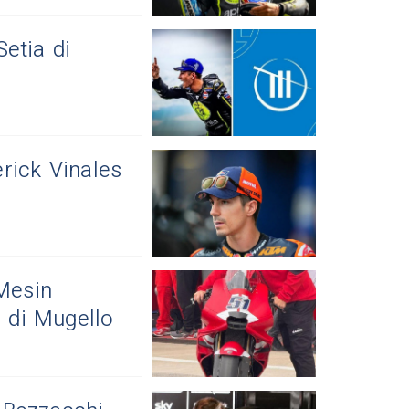
etia di
ick Vinales
 Mesin
 di Mugello