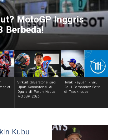
jut? MotoGP Inggris
KTM G
8 Berbeda!
Ducat
1 hari
h
Sirkuit Silverstone Jadi
Tolak Rayuan Rival,
mbelot
Ujian Konsistensi Ai
Raul Fernandez Setia
Ogura di Paruh Kedua
di Trackhouse
MotoGP 2026
kin Kubu