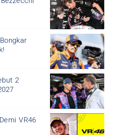
 Bezzecchi
 Bongkar
k!
ebut 2
2027
 Demi VR46