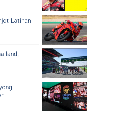
jot Latihan
ailand,
yong
on