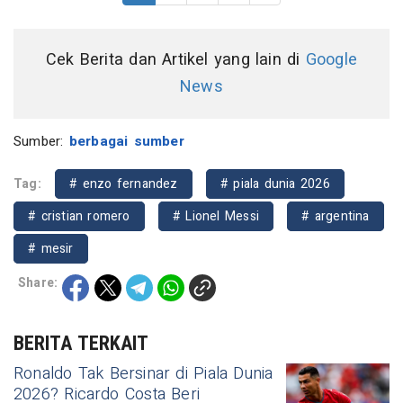
Cek Berita dan Artikel yang lain di
Google
News
Sumber:
berbagai sumber
Tag:
# enzo fernandez
# piala dunia 2026
# cristian romero
# Lionel Messi
# argentina
# mesir
Share:
BERITA TERKAIT
Ronaldo Tak Bersinar di Piala Dunia
2026? Ricardo Costa Beri