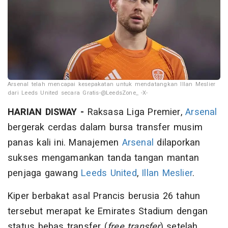
Arsenal telah mencapai kesepakatan untuk mendatangkan Illan Meslier
dari Leeds United secara Gratis-@LeedsZone_ -X-
HARIAN DISWAY -
Raksasa Liga Premier,
Arsenal
bergerak cerdas dalam bursa transfer musim
panas kali ini. Manajemen
Arsenal
dilaporkan
sukses mengamankan tanda tangan mantan
penjaga gawang
Leeds United
,
Illan Meslier
.
Kiper berbakat asal Prancis berusia 26 tahun
tersebut merapat ke Emirates Stadium dengan
status bebas transfer (
free transfer
) setelah