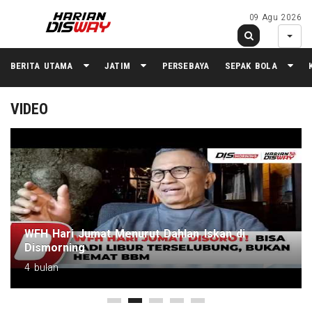
09 Agu 2026
BERITA UTAMA
JATIM
PERSEBAYA
SEPAK BOLA
VIDEO
WFH Hari Jumat Menurut Dahlan Iskan di
Dismorning
4 bulan